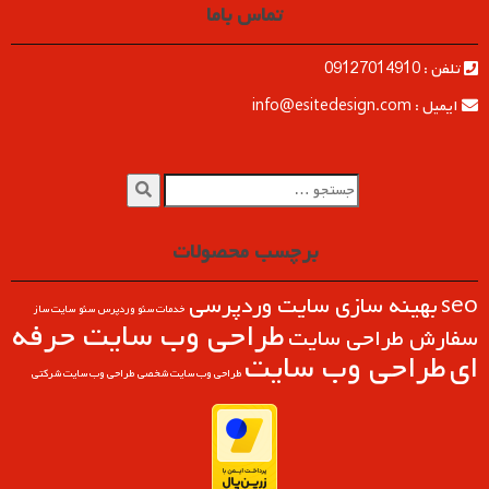
تماس باما
تلفن : 09127014910
ایمیل : info@esitedesign.com
برچسب محصولات
seo
بهینه سازی سایت وردپرسی
خدمات سئو وردپرس
سئو
سایت ساز
طراحی وب سايت حرفه
سفارش طراحی سایت
ای
طراحی وب سایت
طراحی وب سایت شخصی
طراحی وب سایت شرکتی