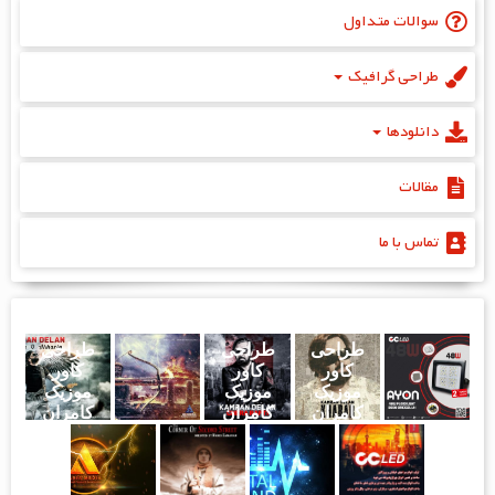
سوالات متداول
طراحی گرافیک
دانلودها
مقالات
تماس با ما
طراحی
طراحی
طراحی
کاور
کاور
کاور
موزیک
موزیک
موزیک
کامران
کامران
کامران
دلان - خبر
دلان - چرا
دلان -
رفتی ؟
اولین و
آخرین