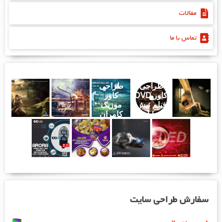
مقالات
تماس با ما
طراحی
طراحی
کاور DVD
کاور
فیلم نبش
موزیک
خیابان
کامران
دوم
دلان -
بارون
سفارش طراحی سایت