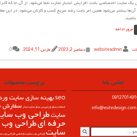
یک سایت اختصاصی باعث افزایش اعتبار تجارت شما می‌شود. از آن جا که کابران 
باشید.
مرور ادامه
ات
websiteadmin
دسامبر 2, 2023
مارس 11, 2024
0
تماس باما
برچسب محصولات
seo
بهینه سازی سایت ور
سفارش ط
خدمات سئو وردپرس
سئو
سایت ساز
i
طراحی وب ساي
سایت
حرفه ای
طراحی وب
سایت
طراحی وب سایت شخصی
طراحی وب س