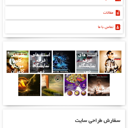
مقالات
تماس با ما
طراحی
استند های
استند های
طراحی
کاور
غرفه
غرفه
کاور
موزیک
نمایشگاه
نمایشگاه
موزیک
کامران
دبی
دبی
کامران
دلان - سم
دلان - بد
شانسی
سفارش طراحی سایت