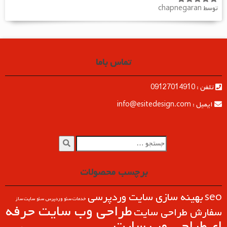
توسط chapnegaran
امتیاز
5
از
5
تماس باما
تلفن : 09127014910
ایمیل : info@esitedesign.com
برچسب محصولات
seo
بهینه سازی سایت وردپرسی
خدمات سئو وردپرس
سئو
سایت ساز
طراحی وب سايت حرفه
سفارش طراحی سایت
ای
طراحی وب سایت